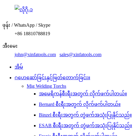
ဖုန်း / WhatsApp / Skype
+86 18810788819
အီးမေး
john@xinfatools.com
sales@xinfatools.com
အိမ်
ဂဟေဆော်ခြင်းနှင့်ဖြတ်တောက်ခြင်း။
Mig Welding Torchs
အမေရိကန်စီးရီးအတွက် လိုက်ဖက်ပါတယ်။
Bernard စီးရီးအတွက် လိုက်ဖက်ပါတယ်။
Binzel စီးရီးအတွက် တွဲဖက်အသုံးပြုနိုင်သည်။
ESAB စီးရီးအတွက် တွဲဖက်အသုံးပြုနိုင်သည်။