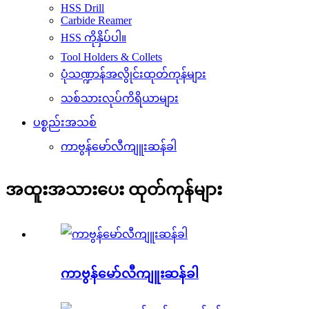
HSS Drill
Carbide Reamer
HSS ကိုနှိပ်ပါ။
Tool Holders & Collets
ပုံသဏ္ဍာန်အလွိုင်းထုတ်ကုန်များ
သစ်သားလုပ်ကိရိယာများ
ပစ္စည်းအသစ်
ကာဗွန်မော်လီကျူးဆန်ခါ
အထူးအသားပေး ထုတ်ကုန်များ
ကာဗွန်မော်လီကျူးဆန်ခါ