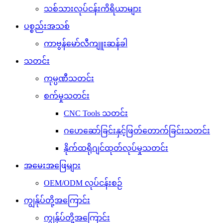
သစ်သားလုပ်ငန်းကိရိယာများ
ပစ္စည်းအသစ်
ကာဗွန်မော်လီကျူးဆန်ခါ
သတင်း
ကုမ္ပဏီသတင်း
စက်မှုသတင်း
CNC Tools သတင်း
ဂဟေဆော်ခြင်းနှင့်ဖြတ်တောက်ခြင်းသတင်း
နိုက်ထရိုဂျင်ထုတ်လုပ်မှုသတင်း
အမေးအဖြေများ
OEM/ODM လုပ်ငန်းစဉ်
ကျွန်ုပ်တို့အကြောင်း
ကျွန်ုပ်တို့အကြောင်း