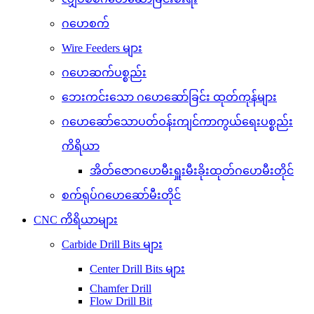
ဂဟေစက်
Wire Feeders များ
ဂဟေဆက်ပစ္စည်း
ဘေးကင်းသော ဂဟေဆော်ခြင်း ထုတ်ကုန်များ
ဂဟေဆော်သောပတ်ဝန်းကျင်ကာကွယ်ရေးပစ္စည်း
ကိရိယာ
အိတ်ဇောဂဟေမီးရှူးမီးခိုးထုတ်ဂဟေမီးတိုင်
စက်ရုပ်ဂဟေဆော်မီးတိုင်
CNC ကိရိယာများ
Carbide Drill Bits များ
Center Drill Bits များ
Chamfer Drill
Flow Drill Bit