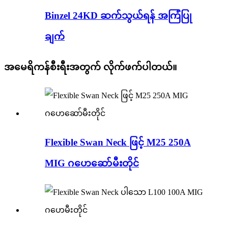
Binzel 24KD ဆက်သွယ်ရန် အကြံပြု
ချက်
အမေရိကန်စီးရီးအတွက် လိုက်ဖက်ပါတယ်။
Flexible Swan Neck ဖြင့် M25 250A
MIG ဂဟေဆော်မီးတိုင်