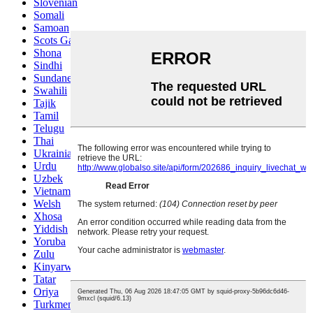
Slovenian
Somali
Samoan
Scots Gaelic
Shona
Sindhi
Sundanese
Swahili
Tajik
Tamil
Telugu
Thai
Ukrainian
Urdu
Uzbek
Vietnamese
Welsh
Xhosa
Yiddish
Yoruba
Zulu
Kinyarwanda
Tatar
Oriya
Turkmen