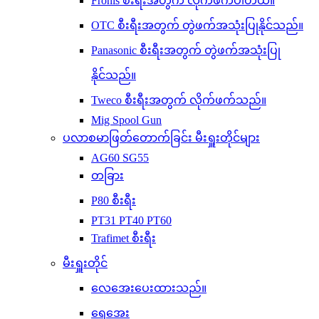
Fronis စီးရီးအတွက် လိုက်ဖက်ပါတယ်။
OTC စီးရီးအတွက် တွဲဖက်အသုံးပြုနိုင်သည်။
Panasonic စီးရီးအတွက် တွဲဖက်အသုံးပြု
နိုင်သည်။
Tweco စီးရီးအတွက် လိုက်ဖက်သည်။
Mig Spool Gun
ပလာစမာဖြတ်တောက်ခြင်း မီးရှူးတိုင်များ
AG60 SG55
တခြား
P80 စီးရီး
PT31 PT40 PT60
Trafimet စီးရီး
မီးရှူးတိုင်
လေအေးပေးထားသည်။
ရေအေး