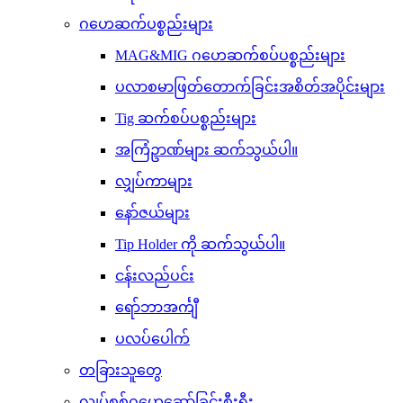
ဂဟေဆက်ပစ္စည်းများ
MAG&MIG ဂဟေဆက်စပ်ပစ္စည်းများ
ပလာစမာဖြတ်တောက်ခြင်းအစိတ်အပိုင်းများ
Tig ဆက်စပ်ပစ္စည်းများ
အကြံဥာဏ်များ ဆက်သွယ်ပါ။
လျှပ်ကာများ
နော်ဇယ်များ
Tip Holder ကို ဆက်သွယ်ပါ။
ငန်းလည်ပင်း
ရော်ဘာအင်္ကျီ
ပလပ်ပေါက်
တခြားသူတွေ
လျှပ်စစ်ဂဟေဆော်ခြင်းစီးရီး