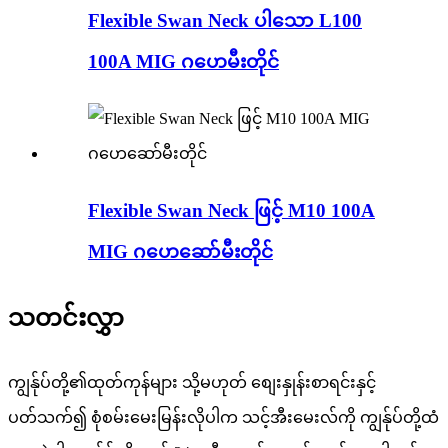
Flexible Swan Neck ပါသော L100
100A MIG ဂဟေမီးတိုင်
Flexible Swan Neck ဖြင့် M10 100A
MIG ဂဟေဆော်မီးတိုင်
သတင်းလွှာ
ကျွန်ုပ်တို့၏ထုတ်ကုန်များ သို့မဟုတ် စျေးနှုန်းစာရင်းနှင့်
ပတ်သက်၍ စုံစမ်းမေးမြန်းလိုပါက သင့်အီးမေးလ်ကို ကျွန်ုပ်တို့ထံ