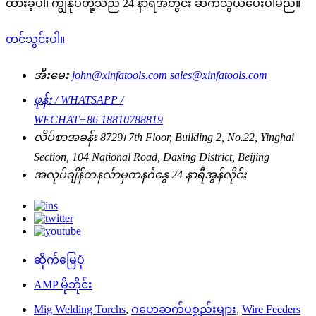
ထားခဲ့ပါ၊ ကျွန်ုပ်တို့သည် 24 နာရီအတွင်း ဆက်သွယ်ပေးပါမည်။
တင်သွင်းပါ။
အီးမေး
john@xinfatools.com
sales@xinfatools.com
ဖုန်း / WHATSAPP /
WECHAT
+86 18810788819
လိပ်စာ
အခန်း 8729၊ 7th Floor, Building 2, No.22, Yinghai
Section, 104 National Road, Daxing District, Beijing
အလုပ်ချိန်
တနင်္လာမှတနင်္ဂနွေ
24 နာရီအွန်လိုင်း
ဆိုက်မြေပုံ
AMP မိုဘိုင်း
Mig Welding Torchs
,
ဂဟေဆက်ပစ္စည်းများ
,
Wire Feeders