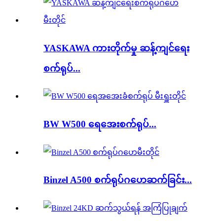
YASKAWA ကားတိုက်မှု ဆန့်ကျင်ရေး
စက်ရုပ်...
BW W500 ရေအေးစက်ရုပ်...
Binzel A500 စက်ရုပ်ဂဟေဆက်ခြင်း...