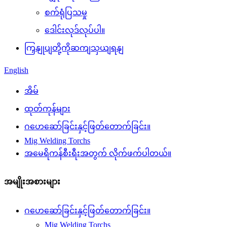
စက်ရုံပြသမှု
ဒေါင်းလုဒ်လုပ်ပါ။
ကြှနျုပျတို့ကိုဆကျသှယျရနျ
English
အိမ်
ထုတ်ကုန်များ
ဂဟေဆော်ခြင်းနှင့်ဖြတ်တောက်ခြင်း။
Mig Welding Torchs
အမေရိကန်စီးရီးအတွက် လိုက်ဖက်ပါတယ်။
အမျိုးအစားများ
ဂဟေဆော်ခြင်းနှင့်ဖြတ်တောက်ခြင်း။
Mig Welding Torchs