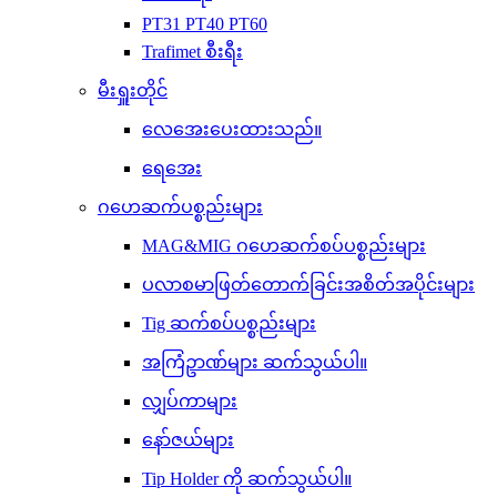
PT31 PT40 PT60
Trafimet စီးရီး
မီးရှူးတိုင်
လေအေးပေးထားသည်။
ရေအေး
ဂဟေဆက်ပစ္စည်းများ
MAG&MIG ဂဟေဆက်စပ်ပစ္စည်းများ
ပလာစမာဖြတ်တောက်ခြင်းအစိတ်အပိုင်းများ
Tig ဆက်စပ်ပစ္စည်းများ
အကြံဥာဏ်များ ဆက်သွယ်ပါ။
လျှပ်ကာများ
နော်ဇယ်များ
Tip Holder ကို ဆက်သွယ်ပါ။