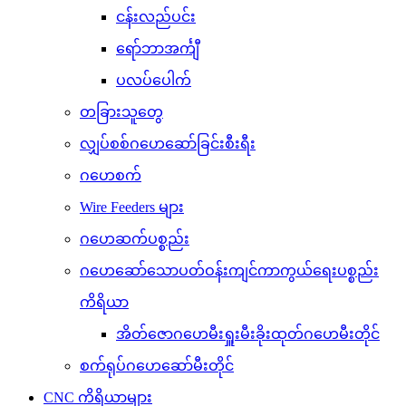
ငန်းလည်ပင်း
ရော်ဘာအင်္ကျီ
ပလပ်ပေါက်
တခြားသူတွေ
လျှပ်စစ်ဂဟေဆော်ခြင်းစီးရီး
ဂဟေစက်
Wire Feeders များ
ဂဟေဆက်ပစ္စည်း
ဂဟေဆော်သောပတ်ဝန်းကျင်ကာကွယ်ရေးပစ္စည်း
ကိရိယာ
အိတ်ဇောဂဟေမီးရှူးမီးခိုးထုတ်ဂဟေမီးတိုင်
စက်ရုပ်ဂဟေဆော်မီးတိုင်
CNC ကိရိယာများ