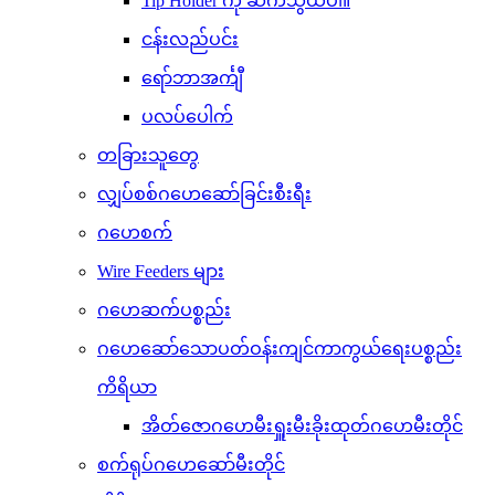
Tip Holder ကို ဆက်သွယ်ပါ။
ငန်းလည်ပင်း
ရော်ဘာအင်္ကျီ
ပလပ်ပေါက်
တခြားသူတွေ
လျှပ်စစ်ဂဟေဆော်ခြင်းစီးရီး
ဂဟေစက်
Wire Feeders များ
ဂဟေဆက်ပစ္စည်း
ဂဟေဆော်သောပတ်ဝန်းကျင်ကာကွယ်ရေးပစ္စည်း
ကိရိယာ
အိတ်ဇောဂဟေမီးရှူးမီးခိုးထုတ်ဂဟေမီးတိုင်
စက်ရုပ်ဂဟေဆော်မီးတိုင်