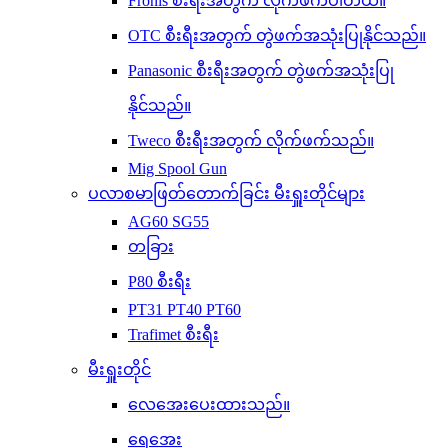
Fronis စီးရီးအတွက် လိုက်ဖက်ပါတယ်။
OTC စီးရီးအတွက် တွဲဖက်အသုံးပြုနိုင်သည်။
Panasonic စီးရီးအတွက် တွဲဖက်အသုံးပြု
နိုင်သည်။
Tweco စီးရီးအတွက် လိုက်ဖက်သည်။
Mig Spool Gun
ပလာစမာဖြတ်တောက်ခြင်း မီးရှူးတိုင်များ
AG60 SG55
တခြား
P80 စီးရီး
PT31 PT40 PT60
Trafimet စီးရီး
မီးရှူးတိုင်
လေအေးပေးထားသည်။
ရေအေး