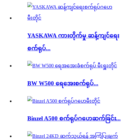
YASKAWA ကားတိုက်မှု ဆန့်ကျင်ရေး
စက်ရုပ်...
BW W500 ရေအေးစက်ရုပ်...
Binzel A500 စက်ရုပ်ဂဟေဆက်ခြင်း...