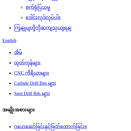
စက်ရုံပြသမှု
ဒေါင်းလုဒ်လုပ်ပါ။
ကြှနျုပျတို့ကိုဆကျသှယျရနျ
English
အိမ်
ထုတ်ကုန်များ
CNC ကိရိယာများ
Carbide Drill Bits များ
Spot Drill Bits များ
အမျိုးအစားများ
ဂဟေဆော်ခြင်းနှင့်ဖြတ်တောက်ခြင်း။