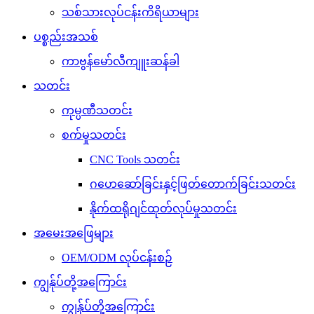
သစ်သားလုပ်ငန်းကိရိယာများ
ပစ္စည်းအသစ်
ကာဗွန်မော်လီကျူးဆန်ခါ
သတင်း
ကုမ္ပဏီသတင်း
စက်မှုသတင်း
CNC Tools သတင်း
ဂဟေဆော်ခြင်းနှင့်ဖြတ်တောက်ခြင်းသတင်း
နိုက်ထရိုဂျင်ထုတ်လုပ်မှုသတင်း
အမေးအဖြေများ
OEM/ODM လုပ်ငန်းစဉ်
ကျွန်ုပ်တို့အကြောင်း
ကျွန်ုပ်တို့အကြောင်း