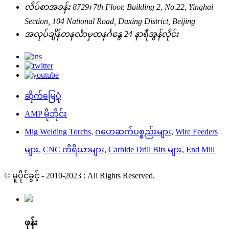
လိပ်စာ
အခန်း 8729၊ 7th Floor, Building 2, No.22, Yinghai
Section, 104 National Road, Daxing District, Beijing
အလုပ်ချိန်
တနင်္လာမှတနင်္ဂနွေ
24 နာရီအွန်လိုင်း
ဆိုက်မြေပုံ
AMP မိုဘိုင်း
Mig Welding Torchs
,
ဂဟေဆက်ပစ္စည်းများ
,
Wire Feeders
များ
,
CNC ကိရိယာများ
,
Carbide Drill Bits များ
,
End Mill
© မူပိုင်ခွင့် - 2010-2023 : All Rights Reserved.
ဖုန်း