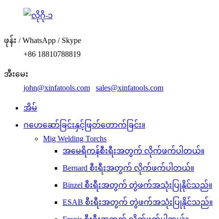
ဖုန်း / WhatsApp / Skype
+86 18810788819
အီးမေး
john@xinfatools.com
sales@xinfatools.com
အိမ်
ဂဟေဆော်ခြင်းနှင့်ဖြတ်တောက်ခြင်း။
Mig Welding Torchs
အမေရိကန်စီးရီးအတွက် လိုက်ဖက်ပါတယ်။
Bernard စီးရီးအတွက် လိုက်ဖက်ပါတယ်။
Binzel စီးရီးအတွက် တွဲဖက်အသုံးပြုနိုင်သည်။
ESAB စီးရီးအတွက် တွဲဖက်အသုံးပြုနိုင်သည်။