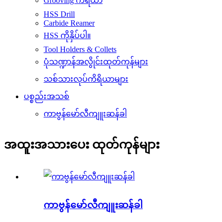
Grooving ကိရိယာ
HSS Drill
Carbide Reamer
HSS ကိုနှိပ်ပါ။
Tool Holders & Collets
ပုံသဏ္ဍာန်အလွိုင်းထုတ်ကုန်များ
သစ်သားလုပ်ကိရိယာများ
ပစ္စည်းအသစ်
ကာဗွန်မော်လီကျူးဆန်ခါ
အထူးအသားပေး ထုတ်ကုန်များ
ကာဗွန်မော်လီကျူးဆန်ခါ