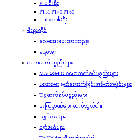
P80 စီးရီး
PT31 PT40 PT60
Trafimet စီးရီး
မီးရှူးတိုင်
လေအေးပေးထားသည်။
ရေအေး
ဂဟေဆက်ပစ္စည်းများ
MAG&MIG ဂဟေဆက်စပ်ပစ္စည်းများ
ပလာစမာဖြတ်တောက်ခြင်းအစိတ်အပိုင်းများ
Tig ဆက်စပ်ပစ္စည်းများ
အကြံဥာဏ်များ ဆက်သွယ်ပါ။
လျှပ်ကာများ
နော်ဇယ်များ