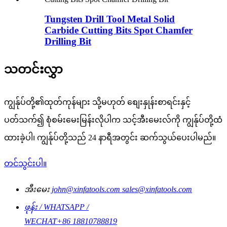
Tungsten Drill Tool Metal Solid
Carbide Cutting Bits Spot Chamfer
Drilling Bit
သတင်းလွှာ
ကျွန်ုပ်တို့၏ထုတ်ကုန်များ သို့မဟုတ် စျေးနှုန်းစာရင်းနှင့်
ပတ်သက်၍ စုံစမ်းမေးမြန်းလိုပါက သင့်အီးမေးလ်ကို ကျွန်ုပ်တို့ထံ
ထားခဲ့ပါ၊ ကျွန်ုပ်တို့သည် 24 နာရီအတွင်း ဆက်သွယ်ပေးပါမည်။
တင်သွင်းပါ။
အီးမေး
john@xinfatools.com
sales@xinfatools.com
ဖုန်း / WHATSAPP /
WECHAT
+86 18810788819