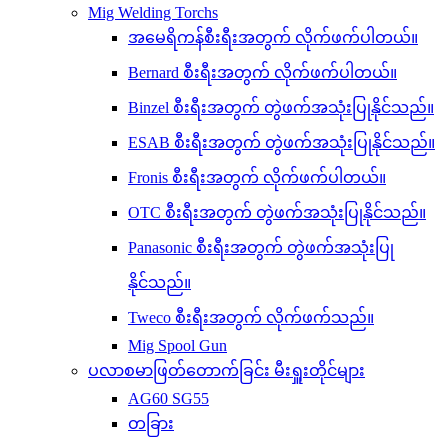
Mig Welding Torchs
အမေရိကန်စီးရီးအတွက် လိုက်ဖက်ပါတယ်။
Bernard စီးရီးအတွက် လိုက်ဖက်ပါတယ်။
Binzel စီးရီးအတွက် တွဲဖက်အသုံးပြုနိုင်သည်။
ESAB စီးရီးအတွက် တွဲဖက်အသုံးပြုနိုင်သည်။
Fronis စီးရီးအတွက် လိုက်ဖက်ပါတယ်။
OTC စီးရီးအတွက် တွဲဖက်အသုံးပြုနိုင်သည်။
Panasonic စီးရီးအတွက် တွဲဖက်အသုံးပြု
နိုင်သည်။
Tweco စီးရီးအတွက် လိုက်ဖက်သည်။
Mig Spool Gun
ပလာစမာဖြတ်တောက်ခြင်း မီးရှူးတိုင်များ
AG60 SG55
တခြား