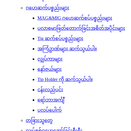
ဂဟေဆက်ပစ္စည်းများ
MAG&MIG ဂဟေဆက်စပ်ပစ္စည်းများ
ပလာစမာဖြတ်တောက်ခြင်းအစိတ်အပိုင်းများ
Tig ဆက်စပ်ပစ္စည်းများ
အကြံဥာဏ်များ ဆက်သွယ်ပါ။
လျှပ်ကာများ
နော်ဇယ်များ
Tip Holder ကို ဆက်သွယ်ပါ။
ငန်းလည်ပင်း
ရော်ဘာအင်္ကျီ
ပလပ်ပေါက်
တခြားသူတွေ
လျှပ်စစ်ဂဟေဆော်ခြင်းစီးရီး