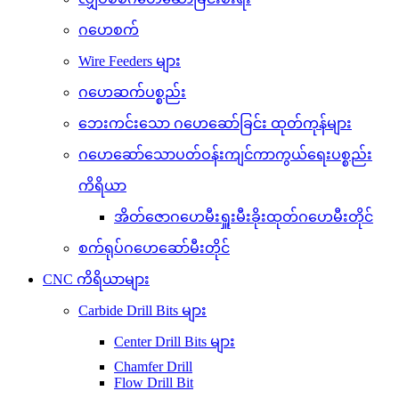
ဂဟေစက်
Wire Feeders များ
ဂဟေဆက်ပစ္စည်း
ဘေးကင်းသော ဂဟေဆော်ခြင်း ထုတ်ကုန်များ
ဂဟေဆော်သောပတ်ဝန်းကျင်ကာကွယ်ရေးပစ္စည်း
ကိရိယာ
အိတ်ဇောဂဟေမီးရှူးမီးခိုးထုတ်ဂဟေမီးတိုင်
စက်ရုပ်ဂဟေဆော်မီးတိုင်
CNC ကိရိယာများ
Carbide Drill Bits များ
Center Drill Bits များ
Chamfer Drill
Flow Drill Bit