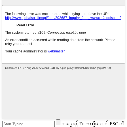
ရှာဖွေရန် Enter သို့မဟုတ် ESC ကို