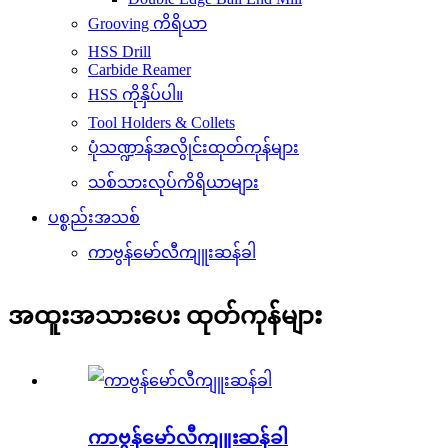
Grooving ကိရိယာ
HSS Drill
Carbide Reamer
HSS ကိုနှိပ်ပါ။
Tool Holders & Collets
ပုံသဏ္ဍာန်အလွိုင်းထုတ်ကုန်များ
သစ်သားလုပ်ကိရိယာများ
ပစ္စည်းအသစ်
ကာဗွန်မော်လီကျူးဆန်ခါ
အထူးအသားပေး ထုတ်ကုန်များ
ကာဗွန်မော်လီကျူးဆန်ခါ