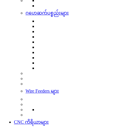
ဂဟေဆက်ပစ္စည်းများ
Wire Feeders များ
CNC ကိရိယာများ