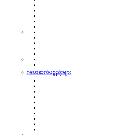
ဂဟေဆက်ပစ္စည်းများ