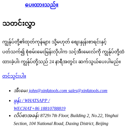
ပေးထားသည်။
သတင်းလွှာ
ကျွန်ုပ်တို့၏ထုတ်ကုန်များ သို့မဟုတ် စျေးနှုန်းစာရင်းနှင့်
ပတ်သက်၍ စုံစမ်းမေးမြန်းလိုပါက သင့်အီးမေးလ်ကို ကျွန်ုပ်တို့ထံ
ထားခဲ့ပါ၊ ကျွန်ုပ်တို့သည် 24 နာရီအတွင်း ဆက်သွယ်ပေးပါမည်။
တင်သွင်းပါ။
အီးမေး
john@xinfatools.com
sales@xinfatools.com
ဖုန်း / WHATSAPP /
WECHAT
+86 18810788819
လိပ်စာ
အခန်း 8729၊ 7th Floor, Building 2, No.22, Yinghai
Section, 104 National Road, Daxing District, Beijing