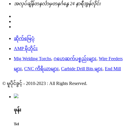
အလုပ်ချိန်
တနင်္လာမှတနင်္ဂနွေ
24 နာရီအွန်လိုင်း
ဆိုက်မြေပုံ
AMP မိုဘိုင်း
Mig Welding Torchs
,
ဂဟေဆက်ပစ္စည်းများ
,
Wire Feeders
များ
,
CNC ကိရိယာများ
,
Carbide Drill Bits များ
,
End Mill
© မူပိုင်ခွင့် - 2010-2023 : All Rights Reserved.
ဖုန်း
Tel