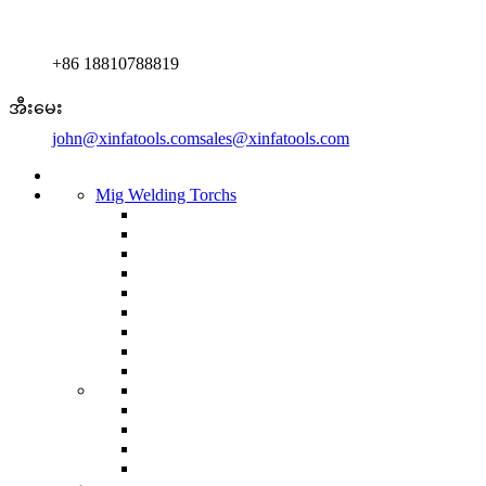
+86 18810788819
အီးမေး
john@xinfatools.com
sales@xinfatools.com
Mig Welding Torchs