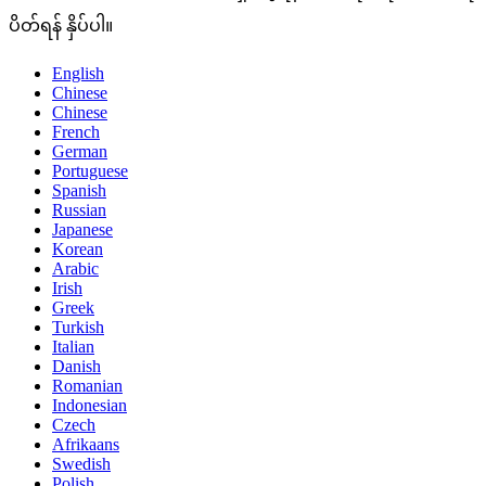
ပိတ်ရန် နှိပ်ပါ။
English
Chinese
Chinese
French
German
Portuguese
Spanish
Russian
Japanese
Korean
Arabic
Irish
Greek
Turkish
Italian
Danish
Romanian
Indonesian
Czech
Afrikaans
Swedish
Polish