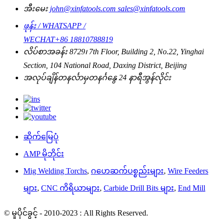
အီးမေး
john@xinfatools.com
sales@xinfatools.com
ဖုန်း / WHATSAPP /
WECHAT
+86 18810788819
လိပ်စာ
အခန်း 8729၊ 7th Floor, Building 2, No.22, Yinghai
Section, 104 National Road, Daxing District, Beijing
အလုပ်ချိန်
တနင်္လာမှတနင်္ဂနွေ
24 နာရီအွန်လိုင်း
ဆိုက်မြေပုံ
AMP မိုဘိုင်း
Mig Welding Torchs
,
ဂဟေဆက်ပစ္စည်းများ
,
Wire Feeders
များ
,
CNC ကိရိယာများ
,
Carbide Drill Bits များ
,
End Mill
© မူပိုင်ခွင့် - 2010-2023 : All Rights Reserved.