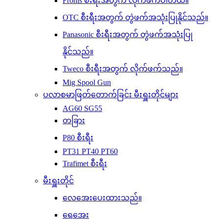
Fronis စီးရီးအတွက် လိုက်ဖက်ပါတယ်။
OTC စီးရီးအတွက် တွဲဖက်အသုံးပြုနိုင်သည်။
Panasonic စီးရီးအတွက် တွဲဖက်အသုံးပြု
နိုင်သည်။
Tweco စီးရီးအတွက် လိုက်ဖက်သည်။
Mig Spool Gun
ပလာစမာဖြတ်တောက်ခြင်း မီးရှူးတိုင်များ
AG60 SG55
တခြား
P80 စီးရီး
PT31 PT40 PT60
Trafimet စီးရီး
မီးရှူးတိုင်
လေအေးပေးထားသည်။
ရေအေး