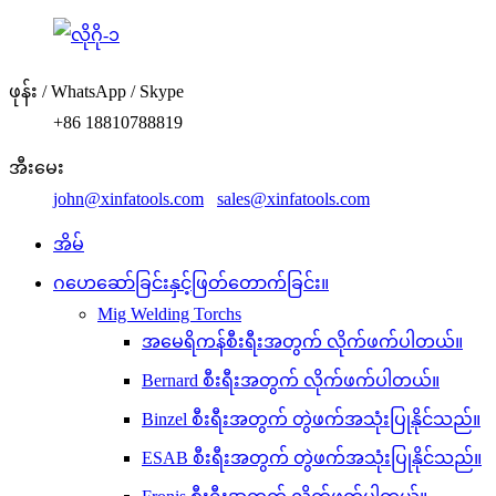
ဖုန်း / WhatsApp / Skype
+86 18810788819
အီးမေး
john@xinfatools.com
sales@xinfatools.com
အိမ်
ဂဟေဆော်ခြင်းနှင့်ဖြတ်တောက်ခြင်း။
Mig Welding Torchs
အမေရိကန်စီးရီးအတွက် လိုက်ဖက်ပါတယ်။
Bernard စီးရီးအတွက် လိုက်ဖက်ပါတယ်။
Binzel စီးရီးအတွက် တွဲဖက်အသုံးပြုနိုင်သည်။
ESAB စီးရီးအတွက် တွဲဖက်အသုံးပြုနိုင်သည်။