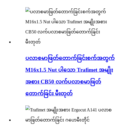
ပလာစမာဖြတ်တောက်ခြင်းစက်အတွက်
M16x1.5 Nut ပါသော Trafimet အမျိုး
အစား CB50 လက်ပလာစမာဖြတ်
တောက်ခြင်း မီးတုတ်