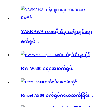
YASKAWA ကားတိုက်မှု ဆန့်ကျင်ရေး
စက်ရုပ်...
BW W500 ရေအေးစက်ရုပ်...
Binzel A500 စက်ရုပ်ဂဟေဆက်ခြင်း...