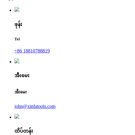
ဖုန်း
Tel
+86 18810788819
အီးမေး
အီးမေး
john@xinfatools.com
ထိပ်တန်း