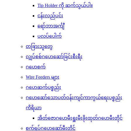
Tip Holder ကို ဆက်သွယ်ပါ။
ငန်းလည်ပင်း
ရော်ဘာအင်္ကျီ
ပလပ်ပေါက်
တခြားသူတွေ
လျှပ်စစ်ဂဟေဆော်ခြင်းစီးရီး
ဂဟေစက်
Wire Feeders များ
ဂဟေဆက်ပစ္စည်း
ဂဟေဆော်သောပတ်ဝန်းကျင်ကာကွယ်ရေးပစ္စည်း
ကိရိယာ
အိတ်ဇောဂဟေမီးရှူးမီးခိုးထုတ်ဂဟေမီးတိုင်
စက်ရုပ်ဂဟေဆော်မီးတိုင်