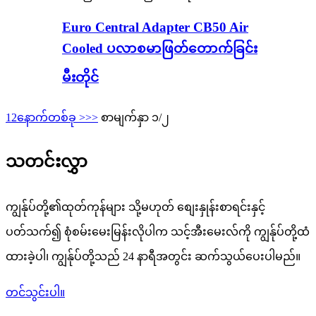
Euro Central Adapter CB50 Air
Cooled ပလာစမာဖြတ်တောက်ခြင်း
မီးတိုင်
1
2
နောက်တစ်ခု >
>>
စာမျက်နှာ ၁/၂
သတင်းလွှာ
ကျွန်ုပ်တို့၏ထုတ်ကုန်များ သို့မဟုတ် စျေးနှုန်းစာရင်းနှင့်
ပတ်သက်၍ စုံစမ်းမေးမြန်းလိုပါက သင့်အီးမေးလ်ကို ကျွန်ုပ်တို့ထံ
ထားခဲ့ပါ၊ ကျွန်ုပ်တို့သည် 24 နာရီအတွင်း ဆက်သွယ်ပေးပါမည်။
တင်သွင်းပါ။