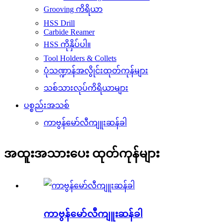
Grooving ကိရိယာ
HSS Drill
Carbide Reamer
HSS ကိုနှိပ်ပါ။
Tool Holders & Collets
ပုံသဏ္ဍာန်အလွိုင်းထုတ်ကုန်များ
သစ်သားလုပ်ကိရိယာများ
ပစ္စည်းအသစ်
ကာဗွန်မော်လီကျူးဆန်ခါ
အထူးအသားပေး ထုတ်ကုန်များ
ကာဗွန်မော်လီကျူးဆန်ခါ