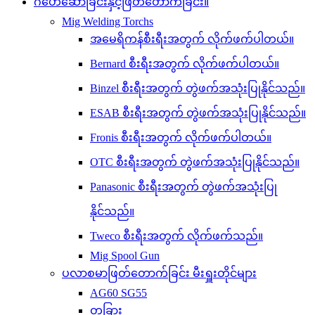
ဂဟေဆော်ခြင်းနှင့်ဖြတ်တောက်ခြင်း။
Mig Welding Torchs
အမေရိကန်စီးရီးအတွက် လိုက်ဖက်ပါတယ်။
Bernard စီးရီးအတွက် လိုက်ဖက်ပါတယ်။
Binzel စီးရီးအတွက် တွဲဖက်အသုံးပြုနိုင်သည်။
ESAB စီးရီးအတွက် တွဲဖက်အသုံးပြုနိုင်သည်။
Fronis စီးရီးအတွက် လိုက်ဖက်ပါတယ်။
OTC စီးရီးအတွက် တွဲဖက်အသုံးပြုနိုင်သည်။
Panasonic စီးရီးအတွက် တွဲဖက်အသုံးပြု
နိုင်သည်။
Tweco စီးရီးအတွက် လိုက်ဖက်သည်။
Mig Spool Gun
ပလာစမာဖြတ်တောက်ခြင်း မီးရှူးတိုင်များ
AG60 SG55
တခြား