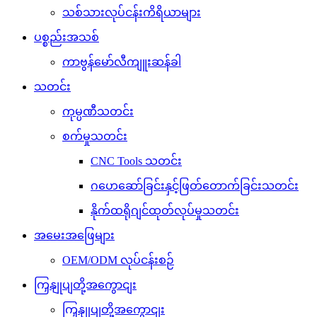
သစ်သားလုပ်ငန်းကိရိယာများ
ပစ္စည်းအသစ်
ကာဗွန်မော်လီကျူးဆန်ခါ
သတင်း
ကုမ္ပဏီသတင်း
စက်မှုသတင်း
CNC Tools သတင်း
ဂဟေဆော်ခြင်းနှင့်ဖြတ်တောက်ခြင်းသတင်း
နိုက်ထရိုဂျင်ထုတ်လုပ်မှုသတင်း
အမေးအဖြေများ
OEM/ODM လုပ်ငန်းစဉ်
ကြှနျုပျတို့အကွောငျး
ကြှနျုပျတို့အကွောငျး