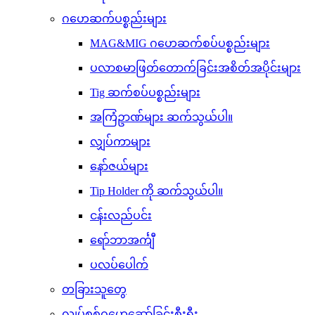
ဂဟေဆက်ပစ္စည်းများ
MAG&MIG ဂဟေဆက်စပ်ပစ္စည်းများ
ပလာစမာဖြတ်တောက်ခြင်းအစိတ်အပိုင်းများ
Tig ဆက်စပ်ပစ္စည်းများ
အကြံဥာဏ်များ ဆက်သွယ်ပါ။
လျှပ်ကာများ
နော်ဇယ်များ
Tip Holder ကို ဆက်သွယ်ပါ။
ငန်းလည်ပင်း
ရော်ဘာအင်္ကျီ
ပလပ်ပေါက်
တခြားသူတွေ
လျှပ်စစ်ဂဟေဆော်ခြင်းစီးရီး