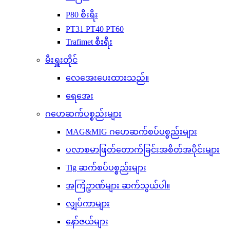
P80 စီးရီး
PT31 PT40 PT60
Trafimet စီးရီး
မီးရှူးတိုင်
လေအေးပေးထားသည်။
ရေအေး
ဂဟေဆက်ပစ္စည်းများ
MAG&MIG ဂဟေဆက်စပ်ပစ္စည်းများ
ပလာစမာဖြတ်တောက်ခြင်းအစိတ်အပိုင်းများ
Tig ဆက်စပ်ပစ္စည်းများ
အကြံဥာဏ်များ ဆက်သွယ်ပါ။
လျှပ်ကာများ
နော်ဇယ်များ