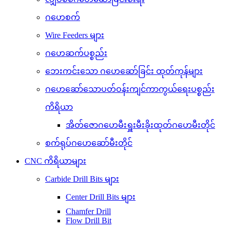
ဂဟေစက်
Wire Feeders များ
ဂဟေဆက်ပစ္စည်း
ဘေးကင်းသော ဂဟေဆော်ခြင်း ထုတ်ကုန်များ
ဂဟေဆော်သောပတ်ဝန်းကျင်ကာကွယ်ရေးပစ္စည်း
ကိရိယာ
အိတ်ဇောဂဟေမီးရှူးမီးခိုးထုတ်ဂဟေမီးတိုင်
စက်ရုပ်ဂဟေဆော်မီးတိုင်
CNC ကိရိယာများ
Carbide Drill Bits များ
Center Drill Bits များ
Chamfer Drill
Flow Drill Bit