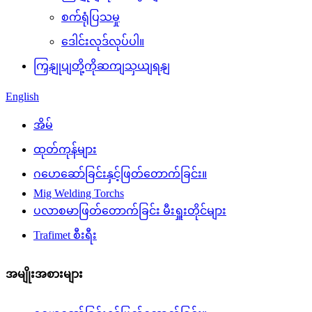
စက်ရုံပြသမှု
ဒေါင်းလုဒ်လုပ်ပါ။
ကြှနျုပျတို့ကိုဆကျသှယျရနျ
English
အိမ်
ထုတ်ကုန်များ
ဂဟေဆော်ခြင်းနှင့်ဖြတ်တောက်ခြင်း။
Mig Welding Torchs
ပလာစမာဖြတ်တောက်ခြင်း မီးရှူးတိုင်များ
Trafimet စီးရီး
အမျိုးအစားများ