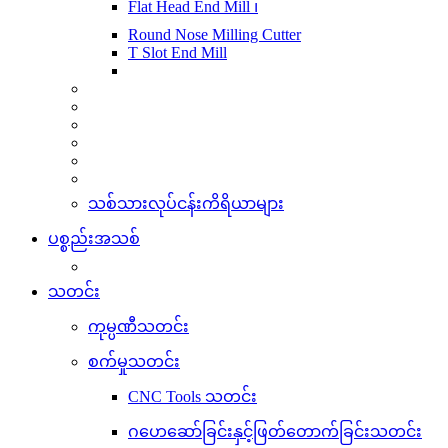
Flat Head End Mill ၊
Round Nose Milling Cutter
T Slot End Mill
သစ်သားလုပ်ငန်းကိရိယာများ
ပစ္စည်းအသစ်
သတင်း
ကုမ္ပဏီသတင်း
စက်မှုသတင်း
CNC Tools သတင်း
ဂဟေဆော်ခြင်းနှင့်ဖြတ်တောက်ခြင်းသတင်း