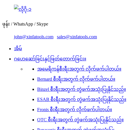
ဖုန်း / WhatsApp / Skype
john@xinfatools.com
sales@xinfatools.com
အိမ်
ဂဟေဆော်ခြင်းနှင့်ဖြတ်တောက်ခြင်း။
အမေရိကန်စီးရီးအတွက် လိုက်ဖက်ပါတယ်။
Bernard စီးရီးအတွက် လိုက်ဖက်ပါတယ်။
Binzel စီးရီးအတွက် တွဲဖက်အသုံးပြုနိုင်သည်။
ESAB စီးရီးအတွက် တွဲဖက်အသုံးပြုနိုင်သည်။
Fronis စီးရီးအတွက် လိုက်ဖက်ပါတယ်။
OTC စီးရီးအတွက် တွဲဖက်အသုံးပြုနိုင်သည်။
Panasonic စီးရီးအတွက် တွဲဖက်အသုံးပြု