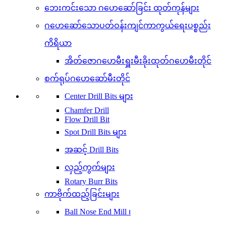
ဘေးကင်းသော ဂဟေဆော်ခြင်း ထုတ်ကုန်များ
ဂဟေဆော်သောပတ်ဝန်းကျင်ကာကွယ်ရေးပစ္စည်း
ကိရိယာ
အိတ်ဇောဂဟေမီးရှူးမီးခိုးထုတ်ဂဟေမီးတိုင်
စက်ရုပ်ဂဟေဆော်မီးတိုင်
Center Drill Bits များ
Chamfer Drill
Flow Drill Bit
Spot Drill Bits များ
အဆင့် Drill Bits
လှည့်ကွက်များ
Rotary Burr Bits
ကာဗိုက်ထည့်ခြင်းများ
Ball Nose End Mill ၊