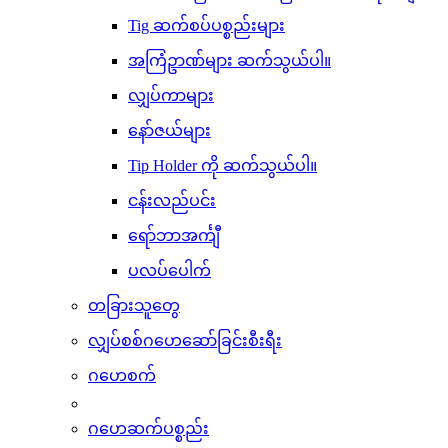
Tig ဆက်စပ်ပစ္စည်းများ
အကြံဥာဏ်များ ဆက်သွယ်ပါ။
လျှပ်ကာများ
နော်ဇယ်များ
Tip Holder ကို ဆက်သွယ်ပါ။
ငန်းလည်ပင်း
ရော်ဘာအင်္ကျီ
ပလပ်ပေါက်
တခြားသူတွေ
လျှပ်စစ်ဂဟေဆော်ခြင်းစီးရီး
ဂဟေစက်
ဂဟေဆက်ပစ္စည်း