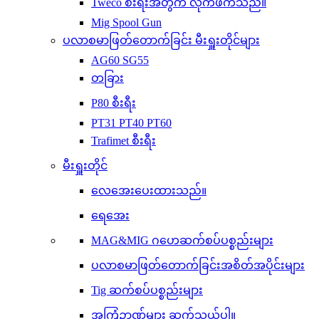
Tweco စီးရီးအတွက် လိုက်ဖက်သည်။
Mig Spool Gun
ပလာစမာဖြတ်တောက်ခြင်း မီးရှူးတိုင်များ
AG60 SG55
တခြား
P80 စီးရီး
PT31 PT40 PT60
Trafimet စီးရီး
မီးရှူးတိုင်
လေအေးပေးထားသည်။
ရေအေး
MAG&MIG ဂဟေဆက်စပ်ပစ္စည်းများ
ပလာစမာဖြတ်တောက်ခြင်းအစိတ်အပိုင်းများ
Tig ဆက်စပ်ပစ္စည်းများ
အကြံဥာဏ်များ ဆက်သွယ်ပါ။