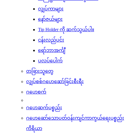
လျှပ်ကာများ
နော်ဇယ်များ
Tip Holder ကို ဆက်သွယ်ပါ။
ငန်းလည်ပင်း
ရော်ဘာအင်္ကျီ
ပလပ်ပေါက်
တခြားသူတွေ
လျှပ်စစ်ဂဟေဆော်ခြင်းစီးရီး
ဂဟေစက်
ဂဟေဆက်ပစ္စည်း
ဂဟေဆော်သောပတ်ဝန်းကျင်ကာကွယ်ရေးပစ္စည်း
ကိရိယာ