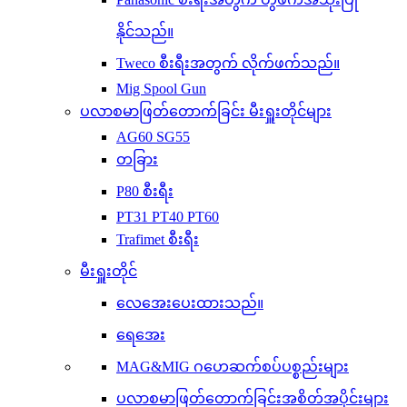
နိုင်သည်။
Tweco စီးရီးအတွက် လိုက်ဖက်သည်။
Mig Spool Gun
ပလာစမာဖြတ်တောက်ခြင်း မီးရှူးတိုင်များ
AG60 SG55
တခြား
P80 စီးရီး
PT31 PT40 PT60
Trafimet စီးရီး
မီးရှူးတိုင်
လေအေးပေးထားသည်။
ရေအေး
MAG&MIG ဂဟေဆက်စပ်ပစ္စည်းများ
ပလာစမာဖြတ်တောက်ခြင်းအစိတ်အပိုင်းများ