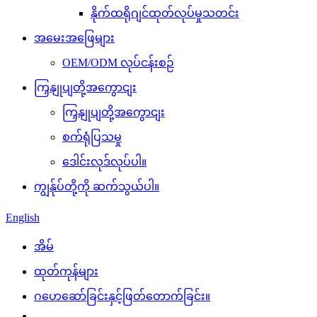
နိုက်ထရိုဂျင်ထုတ်လုပ်မှုသတင်း
အမေးအဖြေများ
OEM/ODM လုပ်ငန်းစဉ်
ကြှနျုပျတို့အကွောငျး
ကြှနျုပျတို့အကွောငျး
စက်ရုံပြသမှု
ဒေါင်းလုဒ်လုပ်ပါ။
ကျွန်ုပ်တို့ကို ဆက်သွယ်ပါ။
English
အိမ်
ထုတ်ကုန်များ
ဂဟေဆော်ခြင်းနှင့်ဖြတ်တောက်ခြင်း။