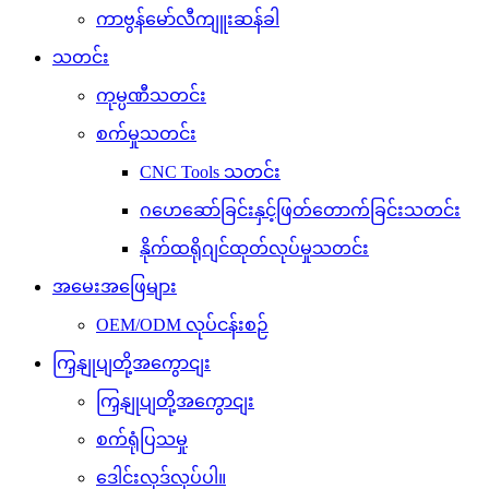
ကာဗွန်မော်လီကျူးဆန်ခါ
သတင်း
ကုမ္ပဏီသတင်း
စက်မှုသတင်း
CNC Tools သတင်း
ဂဟေဆော်ခြင်းနှင့်ဖြတ်တောက်ခြင်းသတင်း
နိုက်ထရိုဂျင်ထုတ်လုပ်မှုသတင်း
အမေးအဖြေများ
OEM/ODM လုပ်ငန်းစဉ်
ကြှနျုပျတို့အကွောငျး
ကြှနျုပျတို့အကွောငျး
စက်ရုံပြသမှု
ဒေါင်းလုဒ်လုပ်ပါ။