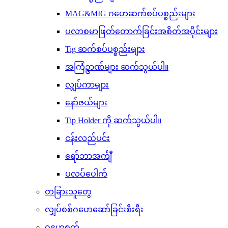
MAG&MIG ဂဟေဆက်စပ်ပစ္စည်းများ
ပလာစမာဖြတ်တောက်ခြင်းအစိတ်အပိုင်းများ
Tig ဆက်စပ်ပစ္စည်းများ
အကြံဥာဏ်များ ဆက်သွယ်ပါ။
လျှပ်ကာများ
နော်ဇယ်များ
Tip Holder ကို ဆက်သွယ်ပါ။
ငန်းလည်ပင်း
ရော်ဘာအင်္ကျီ
ပလပ်ပေါက်
တခြားသူတွေ
လျှပ်စစ်ဂဟေဆော်ခြင်းစီးရီး
ဂဟေစက်