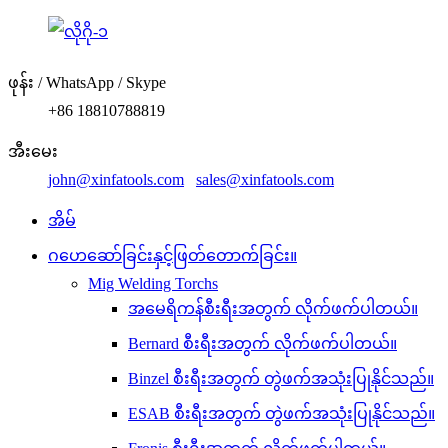
ဖုန်း / WhatsApp / Skype
+86 18810788819
အီးမေး
john@xinfatools.com
sales@xinfatools.com
အိမ်
ဂဟေဆော်ခြင်းနှင့်ဖြတ်တောက်ခြင်း။
Mig Welding Torchs
အမေရိကန်စီးရီးအတွက် လိုက်ဖက်ပါတယ်။
Bernard စီးရီးအတွက် လိုက်ဖက်ပါတယ်။
Binzel စီးရီးအတွက် တွဲဖက်အသုံးပြုနိုင်သည်။
ESAB စီးရီးအတွက် တွဲဖက်အသုံးပြုနိုင်သည်။