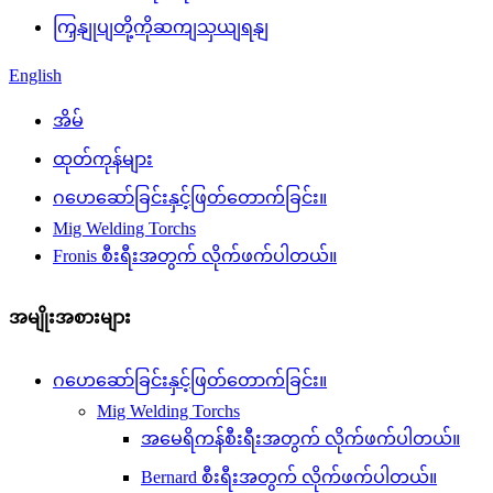
ကြှနျုပျတို့ကိုဆကျသှယျရနျ
English
အိမ်
ထုတ်ကုန်များ
ဂဟေဆော်ခြင်းနှင့်ဖြတ်တောက်ခြင်း။
Mig Welding Torchs
Fronis စီးရီးအတွက် လိုက်ဖက်ပါတယ်။
အမျိုးအစားများ
ဂဟေဆော်ခြင်းနှင့်ဖြတ်တောက်ခြင်း။
Mig Welding Torchs
အမေရိကန်စီးရီးအတွက် လိုက်ဖက်ပါတယ်။
Bernard စီးရီးအတွက် လိုက်ဖက်ပါတယ်။