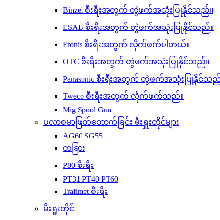
Binzel စီးရီးအတွက် တွဲဖက်အသုံးပြုနိုင်သည်။
ESAB စီးရီးအတွက် တွဲဖက်အသုံးပြုနိုင်သည်။
Fronis စီးရီးအတွက် လိုက်ဖက်ပါတယ်။
OTC စီးရီးအတွက် တွဲဖက်အသုံးပြုနိုင်သည်။
Panasonic စီးရီးအတွက် တွဲဖက်အသုံးပြုနိုင်သည
Tweco စီးရီးအတွက် လိုက်ဖက်သည်။
Mig Spool Gun
ပလာစမာဖြတ်တောက်ခြင်း မီးရှူးတိုင်များ
AG60 SG55
တခြား
P80 စီးရီး
PT31 PT40 PT60
Trafimet စီးရီး
မီးရှူးတိုင်