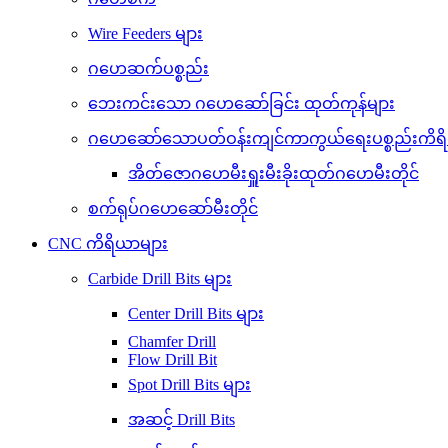
Wire Feeders များ
ဂဟေဆက်ပစ္စည်း
ဘေးကင်းသော ဂဟေဆော်ခြင်း ထုတ်ကုန်များ
ဂဟေဆော်သောပတ်ဝန်းကျင်ကာကွယ်ရေးပစ္စည်းကိရ
အိတ်ဇောဂဟေမီးရှူးမီးခိုးထုတ်ဂဟေမီးတိုင်
စက်ရုပ်ဂဟေဆော်မီးတိုင်
CNC ကိရိယာများ
Carbide Drill Bits များ
Center Drill Bits များ
Chamfer Drill
Flow Drill Bit
Spot Drill Bits များ
အဆင့် Drill Bits