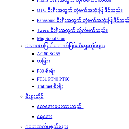
Fronis စီးရီးအတွက် လိုက်ဖက်ပါတယ်။
OTC စီးရီးအတွက် တွဲဖက်အသုံးပြုနိုင်သည်။
Panasonic စီးရီးအတွက် တွဲဖက်အသုံးပြုနိုင်သည
Tweco စီးရီးအတွက် လိုက်ဖက်သည်။
Mig Spool Gun
ပလာစမာဖြတ်တောက်ခြင်း မီးရှူးတိုင်များ
AG60 SG55
တခြား
P80 စီးရီး
PT31 PT40 PT60
Trafimet စီးရီး
မီးရှူးတိုင်
လေအေးပေးထားသည်။
ရေအေး
ဂဟေဆက်ပစ္စည်းများ