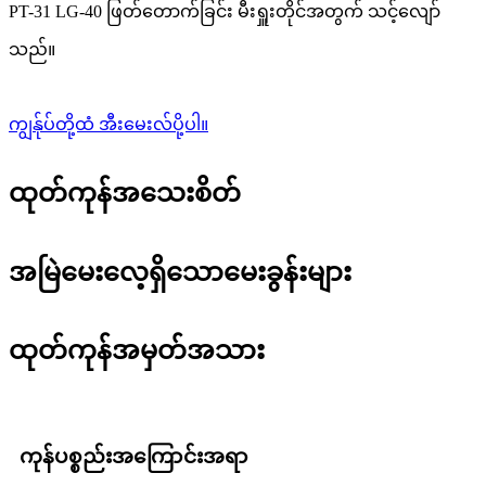
PT-31 LG-40 ဖြတ်တောက်ခြင်း မီးရှူးတိုင်အတွက် သင့်လျော်
သည်။
ကျွန်ုပ်တို့ထံ အီးမေးလ်ပို့ပါ။
ထုတ်ကုန်အသေးစိတ်
အမြဲမေးလေ့ရှိသောမေးခွန်းများ
ထုတ်ကုန်အမှတ်အသား
ကုန်ပစ္စည်းအကြောင်းအရာ