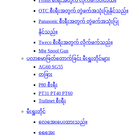
Fronis စီးရီးအတွက် လိုက်ဖက်ပါတယ်။
OTC စီးရီးအတွက် တွဲဖက်အသုံးပြုနိုင်သည်။
Panasonic စီးရီးအတွက် တွဲဖက်အသုံးပြု
နိုင်သည်။
Tweco စီးရီးအတွက် လိုက်ဖက်သည်။
Mig Spool Gun
ပလာစမာဖြတ်တောက်ခြင်း မီးရှူးတိုင်များ
AG60 SG55
တခြား
P80 စီးရီး
PT31 PT40 PT60
Trafimet စီးရီး
မီးရှူးတိုင်
လေအေးပေးထားသည်။
ရေအေး