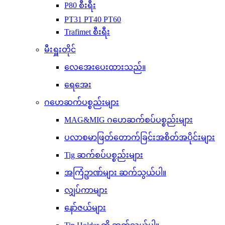
P80 စီးရီး
PT31 PT40 PT60
Trafimet စီးရီး
မီးရှူးတိုင်
လေအေးပေးထားသည်။
ရေအေး
ဂဟေဆက်ပစ္စည်းများ
MAG&MIG ဂဟေဆက်စပ်ပစ္စည်းများ
ပလာစမာဖြတ်တောက်ခြင်းအစိတ်အပိုင်းများ
Tig ဆက်စပ်ပစ္စည်းများ
အကြံဥာဏ်များ ဆက်သွယ်ပါ။
လျှပ်ကာများ
နော်ဇယ်များ