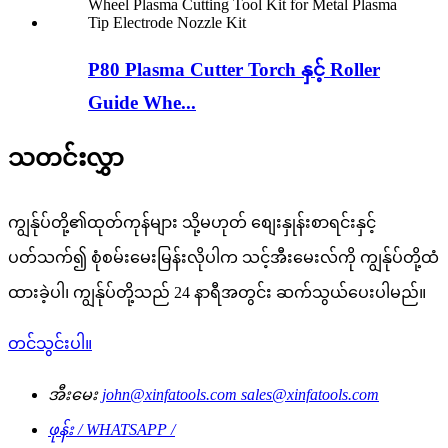
P80 Plasma Cutter Torch နှင့် Roller
Guide Whe...
သတင်းလွှာ
ကျွန်ုပ်တို့၏ထုတ်ကုန်များ သို့မဟုတ် စျေးနှုန်းစာရင်းနှင့်
ပတ်သက်၍ စုံစမ်းမေးမြန်းလိုပါက သင့်အီးမေးလ်ကို ကျွန်ုပ်တို့ထံ
ထားခဲ့ပါ၊ ကျွန်ုပ်တို့သည် 24 နာရီအတွင်း ဆက်သွယ်ပေးပါမည်။
တင်သွင်းပါ။
အီးမေး
john@xinfatools.com
sales@xinfatools.com
ဖုန်း / WHATSAPP /