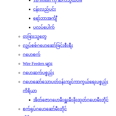
Tip Holder ကို ဆက်သွယ်ပါ။
ငန်းလည်ပင်း
ရော်ဘာအင်္ကျီ
ပလပ်ပေါက်
တခြားသူတွေ
လျှပ်စစ်ဂဟေဆော်ခြင်းစီးရီး
ဂဟေစက်
Wire Feeders များ
ဂဟေဆက်ပစ္စည်း
ဂဟေဆော်သောပတ်ဝန်းကျင်ကာကွယ်ရေးပစ္စည်း
ကိရိယာ
အိတ်ဇောဂဟေမီးရှူးမီးခိုးထုတ်ဂဟေမီးတိုင်
စက်ရုပ်ဂဟေဆော်မီးတိုင်