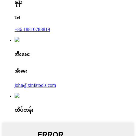
ဖုန်း
Tel
+86 18810788819
အီးမေး
အီးမေး
john@xinfatools.com
ထိပ်တန်း