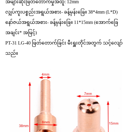
အများဆုံးဖြတ်တောက်မှုအထူ: 12mm
လျှပ်ကူးပစ္စည်းအရွယ်အစား- ခန့်မှန်းခြေ။ 38*4mm (L*D)
နော်ဇယ်အရွယ်အစား- ခန့်မှန်းခြေ။ 11*15mm (အောက်ခြေ
အချင်း* အမြင့်)
PT-31 LG-40 ဖြတ်တောက်ခြင်း မီးရှူးတိုင်အတွက် သင့်လျော်
သည်။