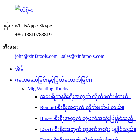
ဖုန်း / WhatsApp / Skype
+86 18810788819
အီးမေး
john@xinfatools.com
sales@xinfatools.com
အိမ်
ဂဟေဆော်ခြင်းနှင့်ဖြတ်တောက်ခြင်း။
Mig Welding Torchs
အမေရိကန်စီးရီးအတွက် လိုက်ဖက်ပါတယ်။
Bernard စီးရီးအတွက် လိုက်ဖက်ပါတယ်။
Binzel စီးရီးအတွက် တွဲဖက်အသုံးပြုနိုင်သည်။
ESAB စီးရီးအတွက် တွဲဖက်အသုံးပြုနိုင်သည်။