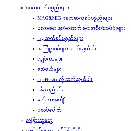
ဂဟေဆက်ပစ္စည်းများ
MAG&MIG ဂဟေဆက်စပ်ပစ္စည်းများ
ပလာစမာဖြတ်တောက်ခြင်းအစိတ်အပိုင်းများ
Tig ဆက်စပ်ပစ္စည်းများ
အကြံဥာဏ်များ ဆက်သွယ်ပါ။
လျှပ်ကာများ
နော်ဇယ်များ
Tip Holder ကို ဆက်သွယ်ပါ။
ငန်းလည်ပင်း
ရော်ဘာအင်္ကျီ
ပလပ်ပေါက်
တခြားသူတွေ
လျှပ်စစ်ဂဟေဆော်ခြင်းစီးရီး