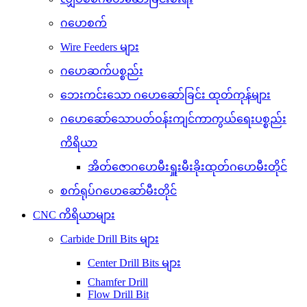
ဂဟေစက်
Wire Feeders များ
ဂဟေဆက်ပစ္စည်း
ဘေးကင်းသော ဂဟေဆော်ခြင်း ထုတ်ကုန်များ
ဂဟေဆော်သောပတ်ဝန်းကျင်ကာကွယ်ရေးပစ္စည်း
ကိရိယာ
အိတ်ဇောဂဟေမီးရှူးမီးခိုးထုတ်ဂဟေမီးတိုင်
စက်ရုပ်ဂဟေဆော်မီးတိုင်
CNC ကိရိယာများ
Carbide Drill Bits များ
Center Drill Bits များ
Chamfer Drill
Flow Drill Bit