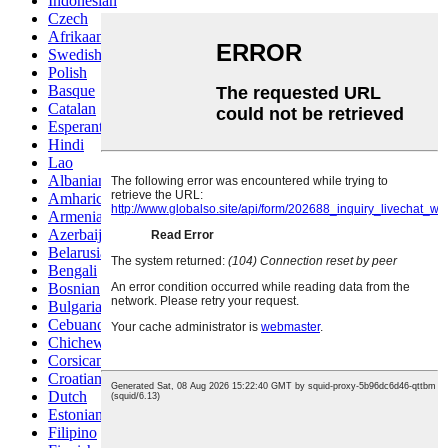
Indonesian
Czech
Afrikaans
Swedish
Polish
Basque
Catalan
Esperanto
Hindi
Lao
Albanian
Amharic
Armenian
Azerbaijani
Belarusian
Bengali
Bosnian
Bulgarian
Cebuano
Chichewa
Corsican
Croatian
Dutch
Estonian
Filipino