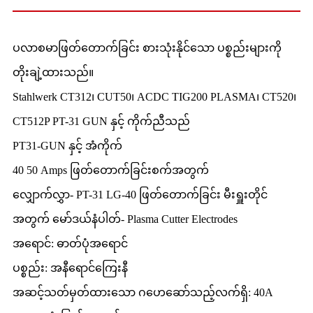
ပလာစမာဖြတ်တောက်ခြင်း စားသုံးနိုင်သော ပစ္စည်းများကို
တိုးချဲ့ထားသည်။
Stahlwerk CT312၊ CUT50၊ ACDC TIG200 PLASMA၊ CT520၊
CT512P PT-31 GUN နှင့် ကိုက်ညီသည်
PT31-GUN နှင့် အံကိုက်
40 50 Amps ဖြတ်တောက်ခြင်းစက်အတွက်
လျှောက်လွှာ- PT-31 LG-40 ဖြတ်တောက်ခြင်း မီးရှူးတိုင်
အတွက် မော်ဒယ်နံပါတ်- Plasma Cutter Electrodes
အရောင်: ဓာတ်ပုံအရောင်
ပစ္စည်း: အနီရောင်ကြေးနီ
အဆင့်သတ်မှတ်ထားသော ဂဟေဆော်သည့်လက်ရှိ: 40A