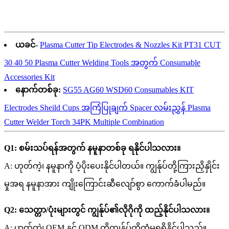
ယခင်-
Plasma Cutter Tip Electrodes & Nozzles Kit PT31 CUT
30 40 50 Plasma Cutter Welding Tools အတွက် Consumable
Accessories Kit
နောက်တစ်ခု:
SG55 AG60 WSD60 Consumables KIT
Electrodes Sheild Cups အကြံပြုချက် Spacer လမ်းညွှန် Plasma
Cutter Welder Torch 34PK Multiple Combination
Q1: စမ်းသပ်ရန်အတွက် နမူနာတစ်ခု ရနိုင်ပါသလား။
A: ဟုတ်ကဲ့၊ နမူနာကို ပံ့ပိုးပေးနိုင်ပါတယ်။ ကျွန်ုပ်တို့ကြားညှိနှိုင်း
မှုအရ နမူနာအား ကျိုးကြောင်းဆီလျော်စွာ ကောက်ခံပါမည်။
Q2: သေတ္တာ/ပုံးများတွင် ကျွန်ုပ်၏လိုဂိုကို ထည့်နိုင်ပါသလား။
A: ဟုတ်ကဲ့၊ OEM နှင့် ODM ကိုကျွန်ုပ်တို့ထံမှရရှိနိုင်ပါသည်။