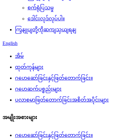
စက်ရုံပြသမှု
ဒေါင်းလုဒ်လုပ်ပါ။
ကြှနျုပျတို့ကိုဆကျသှယျရနျ
English
အိမ်
ထုတ်ကုန်များ
ဂဟေဆော်ခြင်းနှင့်ဖြတ်တောက်ခြင်း။
ဂဟေဆက်ပစ္စည်းများ
ပလာစမာဖြတ်တောက်ခြင်းအစိတ်အပိုင်းများ
အမျိုးအစားများ
ဂဟေဆော်ခြင်းနှင့်ဖြတ်တောက်ခြင်း။