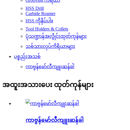
Grooving ကိရိယာ
HSS Drill
Carbide Reamer
HSS ကိုနှိပ်ပါ။
Tool Holders & Collets
ပုံသဏ္ဍာန်အလွိုင်းထုတ်ကုန်များ
သစ်သားလုပ်ကိရိယာများ
ပစ္စည်းအသစ်
ကာဗွန်မော်လီကျူးဆန်ခါ
အထူးအသားပေး ထုတ်ကုန်များ
ကာဗွန်မော်လီကျူးဆန်ခါ