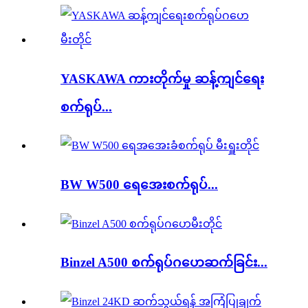
YASKAWA ကားတိုက်မှု ဆန့်ကျင်ရေး
စက်ရုပ်...
BW W500 ရေအေးစက်ရုပ်...
Binzel A500 စက်ရုပ်ဂဟေဆက်ခြင်း...