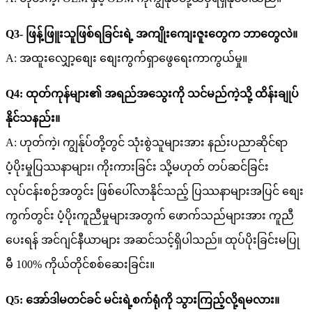
Q3- ဖြန့်ဖြူးသူဖြစ်ရခြင်းရဲ့ အကျိုးကျေးဇူးတွေက ဘာတွေလဲ။
A: အထူးလျှော့စျေး စျေးကွက်ရှာဖွေရေးကာကွယ်မှု။
Q4: ထုတ်ကုန်များ၏ အရည်အသွေးကို သင်မည်ကဲ့သို့ ထိန်းချုပ်
နိုင်သနည်း။
A: ဟုတ်ကဲ့၊ ကျွန်ုပ်တို့တွင် သုံးစွဲသူများအား နည်းပညာဆိုင်ရာ
ပံ့ပိုးမှုပြဿနာများ၊ ကိုးကားခြင်း သို့မဟုတ် တပ်ဆင်ခြင်း
လုပ်ငန်းစဉ်အတွင်း ဖြစ်ပေါ်လာနိုင်သည့် ပြဿနာများအပြင် စျေး
ကွက်တွင်း ပံ့ပိုးကူညီမှုများအတွက် ဖောက်သည်များအား ကူညီ
ပေးရန် အင်ဂျင်နီယာများ အဆင်သင့်ရှိပါသည်။ ထုပ်ပိုးခြင်းမပြု
မီ 100% ကိုယ်တိုင်စစ်ဆေးခြင်း။
Q5: အော်ဒါမတင်ခင် မင်းရဲ့စက်ရုံကို သွားကြည့်လို့ရမလား။