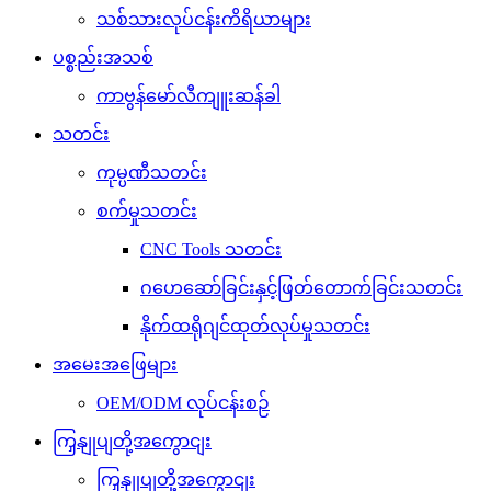
သစ်သားလုပ်ငန်းကိရိယာများ
ပစ္စည်းအသစ်
ကာဗွန်မော်လီကျူးဆန်ခါ
သတင်း
ကုမ္ပဏီသတင်း
စက်မှုသတင်း
CNC Tools သတင်း
ဂဟေဆော်ခြင်းနှင့်ဖြတ်တောက်ခြင်းသတင်း
နိုက်ထရိုဂျင်ထုတ်လုပ်မှုသတင်း
အမေးအဖြေများ
OEM/ODM လုပ်ငန်းစဉ်
ကြှနျုပျတို့အကွောငျး
ကြှနျုပျတို့အကွောငျး