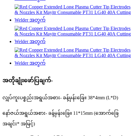
အတိုချုံးဖော်ပြချက်-
လျှပ်ကူးပစ္စည်းအရွယ်အစား- ခန့်မှန်းခြေ။ 38*4mm (L*D)
နော်ဇယ်အရွယ်အစား- ခန့်မှန်းခြေ။ 11*15mm (အောက်ခြေ
အချင်း* အမြင့်)