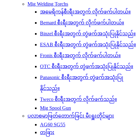
Mig Welding Torchs
အမေရိကန်စီးရီးအတွက် လိုက်ဖက်ပါတယ်။
Bernard စီးရီးအတွက် လိုက်ဖက်ပါတယ်။
Binzel စီးရီးအတွက် တွဲဖက်အသုံးပြုနိုင်သည်။
ESAB စီးရီးအတွက် တွဲဖက်အသုံးပြုနိုင်သည်။
Fronis စီးရီးအတွက် လိုက်ဖက်ပါတယ်။
OTC စီးရီးအတွက် တွဲဖက်အသုံးပြုနိုင်သည်။
Panasonic စီးရီးအတွက် တွဲဖက်အသုံးပြု
နိုင်သည်။
Tweco စီးရီးအတွက် လိုက်ဖက်သည်။
Mig Spool Gun
ပလာစမာဖြတ်တောက်ခြင်း မီးရှူးတိုင်များ
AG60 SG55
တခြား